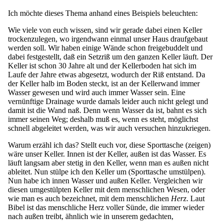
Ich möchte dieses Thema anhand eines Beispiels beleuchten:
Wie viele von euch wissen, sind wir gerade dabei einen Keller
trockenzulegen, wo irgendwann einmal unser Haus draufgebaut
werden soll. Wir haben einige Wände schon freigebuddelt und
dabei festgestellt, daß ein Setzriß um den ganzen Keller läuft. Der
Keller ist schon 30 Jahre alt und der Kellerboden hat sich im
Laufe der Jahre etwas abgesetzt, wodurch der Riß entstand. Da
der Keller halb im Boden steckt, ist an der Kellerwand immer
Wasser gewesen und wird auch immer Wasser sein. Eine
vernünftige Drainage wurde damals leider auch nicht gelegt und
damit ist die Wand naß. Denn wenn Wasser da ist, bahnt es sich
immer seinen Weg; deshalb muß es, wenn es steht, möglichst
schnell abgeleitet werden, was wir auch versuchen hinzukriegen.
Warum erzähl ich das? Stellt euch vor, diese Sporttasche (zeigen)
wäre unser Keller. Innen ist der Keller, außen ist das Wasser. Es
läuft langsam aber stetig in den Keller, wenn man es außen nicht
ableitet. Nun stülpe ich den Keller um (Sporttasche umstülpen).
Nun habe ich innen Wasser und außen Keller. Vergleichen wir
diesen umgestülpten Keller mit dem menschlichen Wesen, oder
wie man es auch bezeichnet, mit dem menschlichen
Herz
. Laut
Bibel ist das menschliche Herz voller Sünde, die immer wieder
nach außen treibt, ähnlich wie in unserem gedachten,