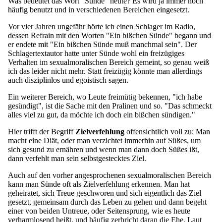
Was bedeutet das Wort "Sünde" heute? Es wird ja immer noch
häufig benutzt und in verschiedenen Bereichen eingesetzt.
Vor vier Jahren ungefähr hörte ich einen Schlager im Radio,
dessen Refrain mit den Worten "Ein bißchen Sünde" begann und
er endete mit "Ein bißchen Sünde muß manchmal sein". Der
Schlagertextautor hatte unter Sünde wohl ein freizügiges
Verhalten im sexualmoralischen Bereich gemeint, so genau weiß
ich das leider nicht mehr. Statt freizügig könnte man allerdings
auch disziplinlos und egoistisch sagen.
Ein weiterer Bereich, wo Leute freimütig bekennen, "ich habe
gesündigt", ist die Sache mit den Pralinen und so. "Das schmeckt
alles viel zu gut, da möchte ich doch ein bißchen sündigen."
Hier trifft der Begriff
Zielverfehlung
offensichtlich voll zu: Man
macht eine Diät, oder man verzichtet immerhin auf Süßes, um
sich gesund zu ernähren und wenn man dann doch Süßes ißt,
dann verfehlt man sein selbstgestecktes Ziel.
Auch auf den vorher angesprochenen sexualmoralischen Bereich
kann man Sünde oft als Zielverfehlung erkennen. Man hat
geheiratet, sich Treue geschworen und sich eigentlich das Ziel
gesetzt, gemeinsam durch das Leben zu gehen und dann begeht
einer von beiden Untreue, oder Seitensprung, wie es heute
verharmlosend heißt, und häufig zerbricht daran die Ehe. Laut