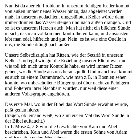
Nun ist da aber ein Problem: In unserem richtigen Keller kommt
von außen immer neues Wasser hinzu, das abgeleitet werden
muß. In unserem gedachten, umgestülpten Keller würde dann
immer drinnen das Wasser steigen und nach außen drängen. Und
so ist es unserem Herzen auch. Man hat nicht ein bißchen Sünde
in sich, das man vollkommen kontrollieren kann, und ansonsten
lebt man edel, hilfreich und gut. Nein, es ist wie eine Quelle in
uns, die Sünde drängt nach außen.
Unsere Selbstdisziplin hat Ritzen, wie der Setzriß in unserem
Keller. Und egal wie gut die Erziehung unserer Eltern war und
wie toll ich mich unter Kontrolle habe, es wird immer Ritzen
geben, wo die Sünde aus uns herausquillt. Und manchmal kommt
es auch zu einem Dammbruch, wie man z.B. in Bosnien sehen
konnte, wo unbescholtene Bürger quasi über nacht zu Peinigern
und Folterern ihrer Nachbarn wurden, nur weil diese einer
anderen Volksgruppe angehörten.
Das erste Mal, wo in der Bibel das Wort Sünde erwähnt wurde,
paßt genau hierzu.
(fragen, ob jemand weiß, wo zum ersten Mal das Wort Sünde in
der Bibel auftaucht.)
In 1. Mose 4, 2-8 wird die Geschichte von Kain und Abel
beschrieben. Kain und Abel waren die ersten Söhne von Adam
und Eva, den ersten Menschen: