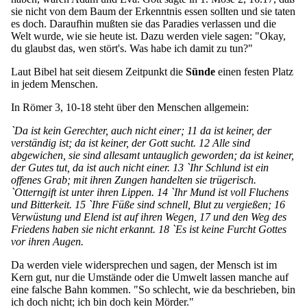
sie nicht von dem Baum der Erkenntnis essen sollten und sie taten
es doch. Daraufhin mußten sie das Paradies verlassen und die
Welt wurde, wie sie heute ist. Dazu werden viele sagen: "Okay,
du glaubst das, wen stört's. Was habe ich damit zu tun?"
Laut Bibel hat seit diesem Zeitpunkt die
Sünde
einen festen Platz
in jedem Menschen.
In Römer 3, 10-18 steht über den Menschen allgemein:
`Da ist kein Gerechter, auch nicht einer; 11 da ist keiner, der
verständig ist; da ist keiner, der Gott sucht. 12 Alle sind
abgewichen, sie sind allesamt untauglich geworden; da ist keiner,
der Gutes tut, da ist auch nicht einer. 13 `Ihr Schlund ist ein
offenes Grab; mit ihren Zungen handelten sie trügerisch.
`Otterngift ist unter ihren Lippen. 14 `Ihr Mund ist voll Fluchens
und Bitterkeit. 15 `Ihre Füße sind schnell, Blut zu vergießen; 16
Verwüstung und Elend ist auf ihren Wegen, 17 und den Weg des
Friedens haben sie nicht erkannt. 18 `Es ist keine Furcht Gottes
vor ihren Augen.
Da werden viele widersprechen und sagen, der Mensch ist im
Kern gut, nur die Umstände oder die Umwelt lassen manche auf
eine falsche Bahn kommen. "So schlecht, wie da beschrieben, bin
ich doch nicht; ich bin doch kein Mörder."