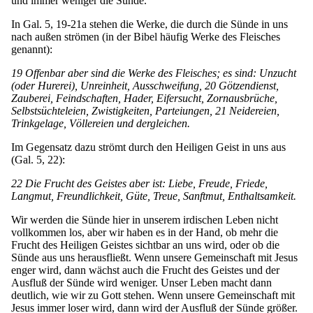
und immer weniger die Sünde.
In Gal. 5, 19-21a stehen die Werke, die durch die Sünde in uns
nach außen strömen (in der Bibel häufig Werke des Fleisches
genannt):
19 Offenbar aber sind die Werke des Fleisches; es sind: Unzucht
(oder Hurerei), Unreinheit, Ausschweifung, 20 Götzendienst,
Zauberei, Feindschaften, Hader, Eifersucht, Zornausbrüche,
Selbstsüchteleien, Zwistigkeiten, Parteiungen, 21 Neidereien,
Trinkgelage, Völlereien und dergleichen.
Im Gegensatz dazu strömt durch den Heiligen Geist in uns aus
(Gal. 5, 22):
22 Die Frucht des Geistes aber ist: Liebe, Freude, Friede,
Langmut, Freundlichkeit, Güte, Treue, Sanftmut, Enthaltsamkeit.
Wir werden die Sünde hier in unserem irdischen Leben nicht
vollkommen los, aber wir haben es in der Hand, ob mehr die
Frucht des Heiligen Geistes sichtbar an uns wird, oder ob die
Sünde aus uns herausfließt. Wenn unsere Gemeinschaft mit Jesus
enger wird, dann wächst auch die Frucht des Geistes und der
Ausfluß der Sünde wird weniger. Unser Leben macht dann
deutlich, wie wir zu Gott stehen. Wenn unsere Gemeinschaft mit
Jesus immer loser wird, dann wird der Ausfluß der Sünde größer.