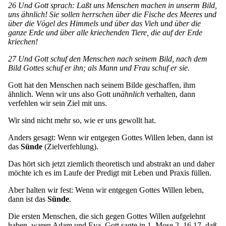
26 Und Gott sprach: Laßt uns Menschen machen in unserm Bild,
uns ähnlich! Sie sollen herrschen über die Fische des Meeres und
über die Vögel des Himmels und über das Vieh und über die
ganze Erde und über alle kriechenden Tiere, die auf der Erde
kriechen!
27 Und Gott schuf den Menschen nach seinem Bild, nach dem
Bild Gottes schuf er ihn; als Mann und Frau schuf er sie.
Gott hat den Menschen nach seinem Bilde geschaffen, ihm
ähnlich. Wenn wir uns also Gott
unähnlich
verhalten, dann
verfehlen wir sein Ziel mit uns.
Wir sind nicht mehr so, wie er uns gewollt hat.
Anders gesagt: Wenn wir entgegen Gottes Willen leben, dann ist
das
Sünde
(Zielverfehlung).
Das hört sich jetzt ziemlich theoretisch und abstrakt an und daher
möchte ich es im Laufe der Predigt mit Leben und Praxis füllen.
Aber halten wir fest: Wenn wir entgegen Gottes Willen leben,
dann ist das
Sünde
.
Die ersten Menschen, die sich gegen Gottes Willen aufgelehnt
haben, waren Adam und Eva. Gott sagte in 1. Mose 2, 16.17, daß