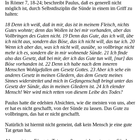
In Römer 7, 18-24; beschreibt Paulus, daß es generell nicht
möglich ist, durch Selbstdisziplin die Sünde in einem im Griff zu
halten:
18 Denn ich weiß, daß in mir, das ist in meinem Fleisch, nichts
Gutes wohnte; denn das Wollen ist bei mir vorhanden, aber das
Vollbringen des Guten nicht. 19 Denn das Gute, das ich will, übe
ich nicht aus, sondern das Böse, das ich nicht will, das tue ich. 20
Wenn ich aber das, was ich nicht will, ausübe, so vollbringe nicht
mehr ich es, sondern die in mir wohnende Sünde. 21 Ich finde
also das Gesetz, daß bei mir, der ich das Gute tun will, [nur] das
Böse vorhanden ist. 22 Denn ich habe nach dem inneren
Menschen Wohlgefallen am Gesetz Gottes. 23 Aber ich sehe ein
anderes Gesetz in meinen Gliedern, das dem Gesetz meines
Sinnes widerstreitet und mich in Gefangenschaft bringt unter das
Gesetz der Sünde, das in meinen Gliedern ist. 24 Ich elender
Mensch! Wer wird mich retten von diesem Leibe des Todes?
Paulus hatte die edelsten Absichten, wie die meisten von uns, aber
er hat es nicht geschafft, von der Sünde zu lassen. Das Gute zu
vollbringen, das hat er nicht geschafft.
Natürlich ist hiermit nicht gemeint, daß kein Mensch je eine gute
Tat getan hat.